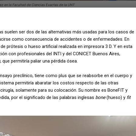
ez en la Facultad de Ciencias Exactas de la UNT
as suelen ser dos de las alternativas más usadas para los casos de
ucirse como consecuencia de accidentes o de enfermedades. En
e prótesis o hueso artificial realizada en impresora 3 D. Y en esta
ción con profesionales del INTI y del CONICET Buenos Aires,
 que permitiría paliar una pérdida ósea.
nsayo preclínico, tiene como plus que se reabsorbe en el cuerpo y
stema permitiría abaratar los costos respecto de las otras
a cirugía, solamente para su colocación. Su nombre es BoneFIT y
ida, por el significado de las palabras inglesas
bone
(hueso) y
fit