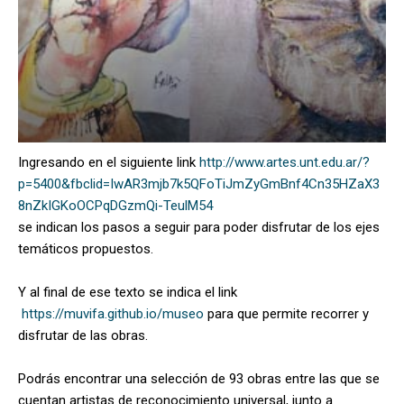
Ingresando en el siguiente link
http://www.artes.unt.edu.ar/?
p=5400&fbclid=IwAR3mjb7k5QFoTiJmZyGmBnf4Cn35HZaX3
8nZkIGKoOCPqDGzmQi-TeulM54
se indican los pasos a seguir para poder disfrutar de los ejes
temáticos propuestos.
Y al final de ese texto se indica el link
https://muvifa.github.io/museo
para que permite recorrer y
disfrutar de las obras.
Podrás encontrar una selección de 93 obras entre las que se
cuentan artistas de reconocimiento universal, junto a