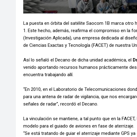
La puesta en órbita del satélite Saocom 1B marca otro hi
1. Este hecho, además, reafirma el compromiso en la fo
(Investigación Aplicada), una empresa dedicada al dise
de Ciencias Exactas y Tecnología (FACET) de nuestra Un
Así lo señaló el Decano de dicha unidad académica, el
D
venido aportando recursos humanos prácticamente desde
encuentra trabajando allí.
“En 2010, en el Laboratorio de Telecomunicaciones don
para una antena de radar de vigilancia, que nos encargar
señales de radar”, recordó el Decano.
La vinculación se mantiene, a tal punto que en la FACET, 
modelo para el guiado de aviones en fase de aterrizaje.
“Se está tratando de guiar el aterrizaje mediante GPS y