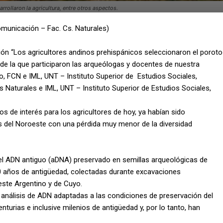
rrollaron la agricultura, entre otros aspectos.
omunicación – Fac. Cs. Naturales)
ación “Los agricultores andinos prehispánicos seleccionaron el poroto
de la que participaron las arqueólogas y docentes de nuestra
o, FCN e IML, UNT – Instituto Superior de Estudios Sociales,
s Naturales e IML, UNT – Instituto Superior de Estudios Sociales,
s de interés para los agricultores de hoy, ya habían sido
os del Noroeste con una pérdida muy menor de la diversidad
del ADN antiguo (aDNA) preservado en semillas arqueológicas de
00 años de antigüedad, colectadas durante excavaciones
este Argentino y de Cuyo.
de análisis de ADN adaptadas a las condiciones de preservación del
nturias e inclusive milenios de antigüedad y, por lo tanto, han