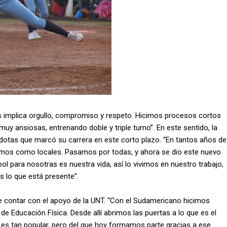
ís implica orgullo, compromiso y respeto. Hicimos procesos cortos
 ansiosas, entrenando doble y triple turno”. En este sentido, la
dotas que marcó su carrera en este corto plazo. “En tantos años de
amos como locales. Pasamos por todas, y ahora se dio este nuevo
ol para nosotras es nuestra vida, así lo vivimos en nuestro trabajo,
s lo que está presente”.
de contar con el apoyo de la UNT. “Con el Sudamericano hicimos
de Educación Física. Desde allí abrimos las puertas a lo que es el
 es tan popular, pero del que hoy formamos parte gracias a ese