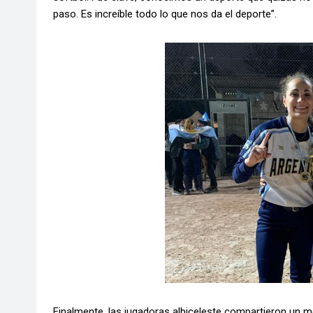
paso. Es increíble todo lo que nos da el deporte”.
Finalmente, las jugadoras albiceleste compartieron un me