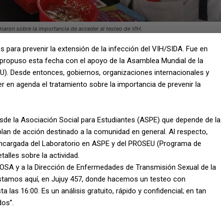
maron sobre la importancia de acceder al testeo de VIH.
 para prevenir la extensión de la infección del VIH/SIDA. Fue en
 propuso esta fecha con el apoyo de la Asamblea Mundial de la
U). Desde entonces, gobiernos, organizaciones internacionales y
r en agenda el tratamiento sobre la importancia de prevenir la
esde la Asociación Social para Estudiantes (ASPE) que depende de la
plan de acción destinado a la comunidad en general. Al respecto,
encargada del Laboratorio en ASPE y del PROSEU (Programa de
alles sobre la actividad.
OSA y a la Dirección de Enfermedades de Transmisión Sexual de la
stamos aquí, en Jujuy 457, donde hacemos un testeo con
a las 16:00. Es un análisis gratuito, rápido y confidencial; en tan
dos”.