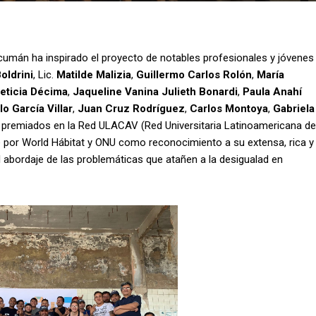
ucumán ha inspirado el proyecto de notables profesionales y jóvenes
oldrini
,
Lic.
Matilde Malizia
,
Guillermo Carlos Rolón
,
María
eticia Décima
,
Jaqueline Vanina Julieth Bonardi
,
Paula Anahí
o García Villar
,
Juan Cruz Rodríguez
,
Carlos Montoya
,
Gabriela
premiados en la Red ULACAV (Red Universitaria Latinoamericana de
e por World Hábitat y ONU como reconocimiento a su extensa, rica y
el abordaje de las problemáticas que atañen a la desigualad en