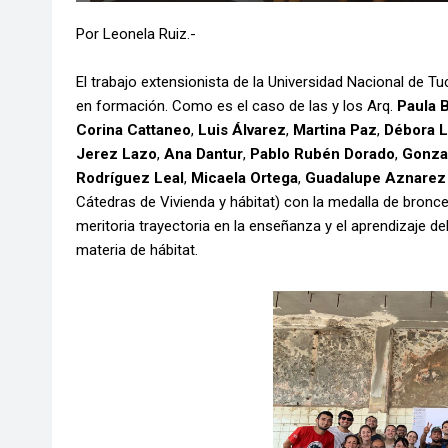
Por Leonela Ruiz.-
El trabajo extensionista de la Universidad Nacional de T
en formación. Como es el caso de las y los Arq.
Paula B
Corina Cattaneo
,
Luis Álvarez
,
Martina Paz
,
Débora L
Jerez Lazo
,
Ana Dantur
,
Pablo Rubén Dorado
,
Gonzal
Rodríguez Leal
,
Micaela Ortega
,
Guadalupe Aznarez
Cátedras de Vivienda y hábitat) con la medalla de bronc
meritoria trayectoria en la enseñanza y el aprendizaje d
materia de hábitat.