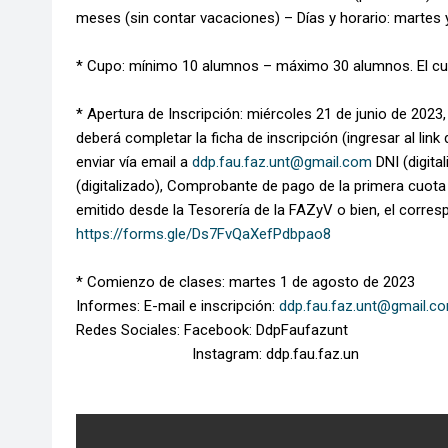
meses (sin contar vacaciones) – Días y horario: martes y
* Cupo: mínimo 10 alumnos – máximo 30 alumnos. El cup
* Apertura de Inscripción: miércoles 21 de junio de 2023
deberá completar la ficha de inscripción (ingresar al lin
enviar vía email a
ddp.fau.faz.unt@gmail.com
DNI (digita
(digitalizado), Comprobante de pago de la primera cuota (e
emitido desde la Tesorería de la FAZyV o bien, el corresp
https://forms.gle/Ds7FvQaXefPdbpao8
* Comienzo de clases: martes 1 de agosto de 2023
Informes: E-mail e inscripción:
ddp.fau.faz.unt@gmail.c
Redes Sociales: Facebook: DdpFaufazunt
Instagram: ddp.fau.faz.un