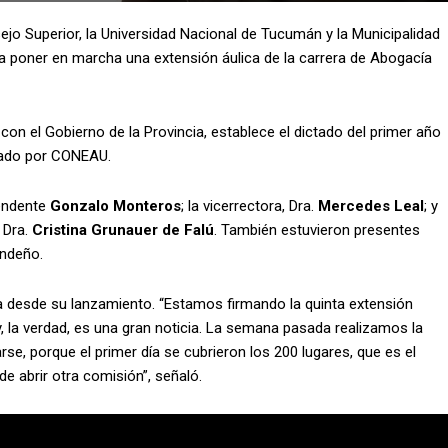
jo Superior, la Universidad Nacional de Tucumán y la Municipalidad
ara poner en marcha una extensión áulica de la carrera de Abogacía
on el Gobierno de la Provincia, establece el dictado del primer año
itado por CONEAU.
tendente
Gonzalo Monteros
; la vicerrectora, Dra.
Mercedes Leal
; y
 Dra.
Cristina Grunauer de Falú
. También estuvieron presentes
andeño.
va desde su lanzamiento. “Estamos firmando la quinta extensión
y, la verdad, es una gran noticia. La semana pasada realizamos la
e, porque el primer día se cubrieron los 200 lugares, que es el
e abrir otra comisión”, señaló.