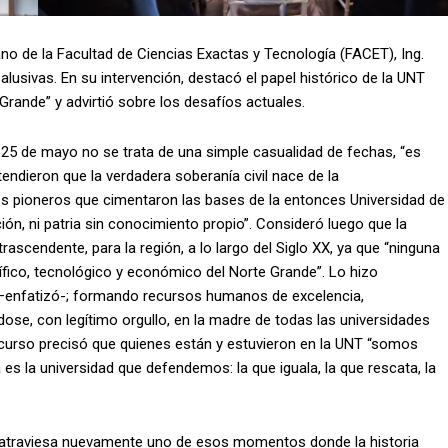
o de la Facultad de Ciencias Exactas y Tecnología (FACET), Ing.
 alusivas. En su intervención, destacó el papel histórico de la UNT
 Grande” y advirtió sobre los desafíos actuales.
l 25 de mayo no se trata de una simple casualidad de fechas, “es
ndieron que la verdadera soberanía civil nace de la
os pioneros que cimentaron las bases de la entonces Universidad de
ón, ni patria sin conocimiento propio”. Consideró luego que la
ascendente, para la región, a lo largo del Siglo XX, ya que “ninguna
ntífico, tecnológico y económico del Norte Grande”. Lo hizo
–enfatizó-; formando recursos humanos de excelencia,
se, con legítimo orgullo, en la madre de todas las universidades
scurso precisó que quienes están y estuvieron en la UNT “somos
 es la universidad que defendemos: la que iguala, la que rescata, la
 “atraviesa nuevamente uno de esos momentos donde la historia