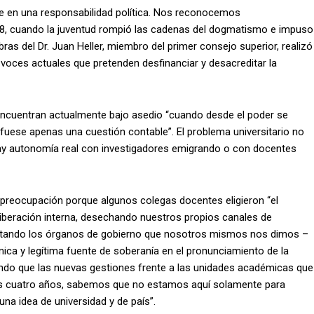
se en una responsabilidad política. Nos reconocemos
18, cuando la juventud rompió las cadenas del dogmatismo e impuso
ras del Dr. Juan Heller, miembro del primer consejo superior, realizó
 voces actuales que pretenden desfinanciar y desacreditar la
 encuentran actualmente bajo asedio “cuando desde el poder se
i fuese apenas una cuestión contable”. El problema universitario no
 hay autonomía real con investigadores emigrando o con docentes
su preocupación porque algunos colegas docentes eligieron “el
eliberación interna, desechando nuestros propios canales de
spetando los órganos de gobierno que nosotros mismos nos dimos –
ica y legítima fuente de soberanía en el pronunciamiento de la
dando que las nuevas gestiones frente a las unidades académicas que
os cuatro años, sabemos que no estamos aquí solamente para
una idea de universidad y de país”.