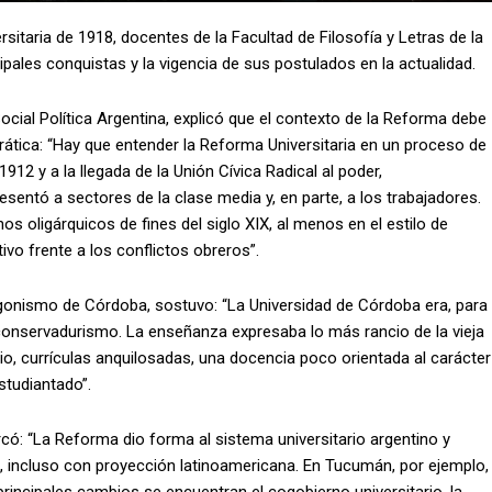
sitaria de 1918, docentes de la Facultad de Filosofía y Letras de la
ipales conquistas y la vigencia de sus postulados en la actualidad.
 Social Política Argentina, explicó que el contexto de la Reforma debe
tica: “Hay que entender la Reforma Universitaria en un proceso de
12 y a la llegada de la Unión Cívica Radical al poder,
resentó a sectores de la clase media y, en parte, a los trabajadores.
nos oligárquicos de fines del siglo XIX, al menos en el estilo de
ivo frente a los conflictos obreros”.
agonismo de Córdoba, sostuvo: “La Universidad de Córdoba era, para
 conservadurismo. La enseñanza expresaba lo más rancio de la vieja
io, currículas anquilosadas, una docencia poco orientada al carácter
studiantado”.
ó: “La Reforma dio forma al sistema universitario argentino y
 incluso con proyección latinoamericana. En Tucumán, por ejemplo,