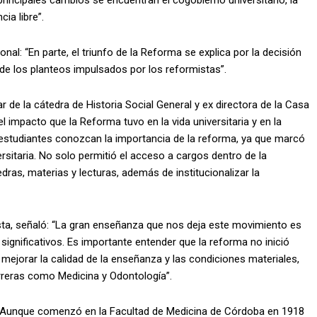
 principales cambios se encuentran el cogobierno universitario, la
cia libre”.
nal: “En parte, el triunfo de la Reforma se explica por la decisión
 de los planteos impulsados por los reformistas”.
ular de la cátedra de Historia Social General y ex directora de la Casa
 impacto que la Reforma tuvo en la vida universitaria y en la
s estudiantes conozcan la importancia de la reforma, ya que marcó
rsitaria. No solo permitió el acceso a cargos dentro de la
tedras, materias y lecturas, además de institucionalizar la
ta, señaló: “La gran enseñanza que nos deja este movimiento es
ignificativos. Es importante entender que la reforma no inició
ejorar la calidad de la enseñanza y las condiciones materiales,
rreras como Medicina y Odontología”.
 “Aunque comenzó en la Facultad de Medicina de Córdoba en 1918