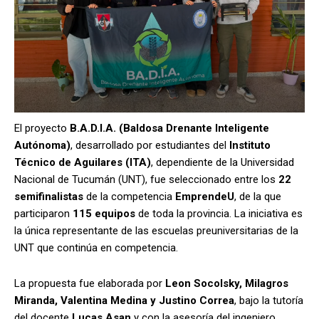
El proyecto
B.A.D.I.A. (Baldosa Drenante Inteligente
Autónoma)
, desarrollado por estudiantes del
Instituto
Técnico de Aguilares (ITA)
, dependiente de la Universidad
Nacional de Tucumán (UNT), fue seleccionado entre los
22
semifinalistas
de la competencia
EmprendeU
, de la que
participaron
115 equipos
de toda la provincia. La iniciativa es
la única representante de las escuelas preuniversitarias de la
UNT que continúa en competencia.
La propuesta fue elaborada por
Leon Socolsky, Milagros
Miranda, Valentina Medina y Justino Correa
, bajo la tutoría
del docente
Lucas Asan
y con la asesoría del ingeniero