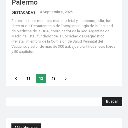
Palermo
4 Septiembre, 2025
DESTACADAS
Especialista en medicina materno fetal y ultrasonografía, fue
director del Departamento de Tocoginecología de la Facultad
de Medicina de la UBA, coordinador de la Red Argentina de
Medicina Fetal, fundador de la Sociedad de Diagnóstico
Prenatal, miembro de la Comisión de Salud Perinatal del
Vaticano, y autor de más de 300 trabajos científicos, seis libros
y 50 capítulos
11
12
13
Buscar
Más Noticias