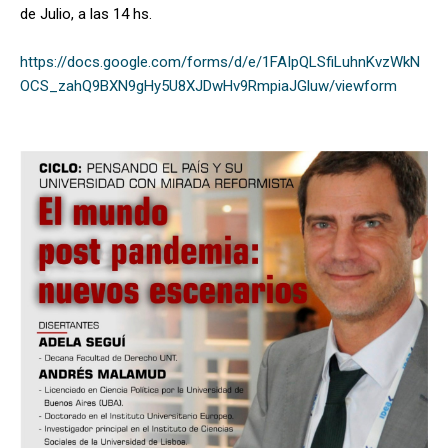
de Julio, a las 14 hs.
https://docs.google.com/forms/d/e/1FAIpQLSfiLuhnKvzWkN
OCS_zahQ9BXN9gHy5U8XJDwHv9RmpiaJGluw/viewform