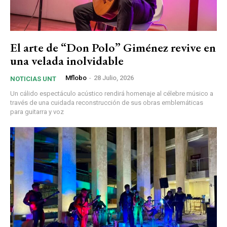
El arte de “Don Polo” Giménez revive en
una velada inolvidable
Mflobo
-
28 Julio, 2026
NOTICIAS UNT
Un cálido espectáculo acústico rendirá homenaje al célebre músico a
través de una cuidada reconstrucción de sus obras emblemáticas
para guitarra y voz