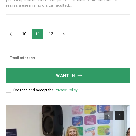
realizará ese mismo día La Facultad...
10
11
12
I WANT IN
I've read and accept the
Privacy Policy
.