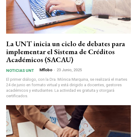
La UNT inicia un ciclo de debates para
implementar el Sistema de Créditos
Académicos (SACAU)
Mflobo
-
23 Junio, 2025
NOTICIAS UNT
El primer diálogo, con la Dra. Mónica Marquina, se realizará el martes
24 de junio en formato virtual y está dirigido a docentes, gestores
académicos y estudiantes. La actividad es gratuita y otorgará
certificados.