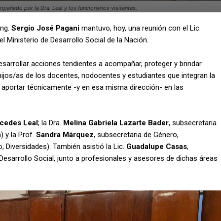
pañado por la Dra. Leal y los funcionarios visitantes.
Ing.
Sergio José Pagani
mantuvo, hoy, una reunión con el Lic.
el Ministerio de Desarrollo Social de la Nación.
 desarrollar acciones tendientes a acompañar, proteger y brindar
hijos/as de los docentes, nodocentes y estudiantes que integran la
aportar técnicamente -y en esa misma dirección- en las
cedes Leal
; la Dra.
Melina Gabriela Lazarte Bader
, subsecretaria
 y la Prof.
Sandra Márquez
, subsecretaria de Género,
Diversidades). También asistió la Lic.
Guadalupe Casas
,
Desarrollo Social, junto a profesionales y asesores de dichas áreas