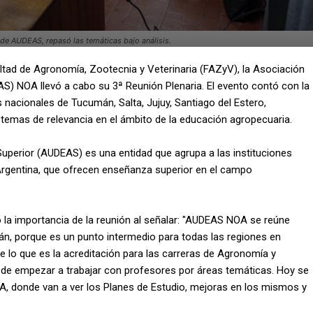
a de AUDEAS, repasó las temáticas bajo análisis.
ultad de Agronomía, Zootecnia y Veterinaria (FAZyV), la Asociación
S) NOA llevó a cabo su 3ª Reunión Plenaria. El evento contó con la
 nacionales de Tucumán, Salta, Jujuy, Santiago del Estero,
 temas de relevancia en el ámbito de la educación agropecuaria.
uperior (AUDEAS) es una entidad que agrupa a las instituciones
 Argentina, que ofrecen enseñanza superior en el campo
ó la importancia de la reunión al señalar: "AUDEAS NOA se reúne
, porque es un punto intermedio para todas las regiones en
e lo que es la acreditación para las carreras de Agronomía y
e empezar a trabajar con profesores por áreas temáticas. Hoy se
OA, donde van a ver los Planes de Estudio, mejoras en los mismos y