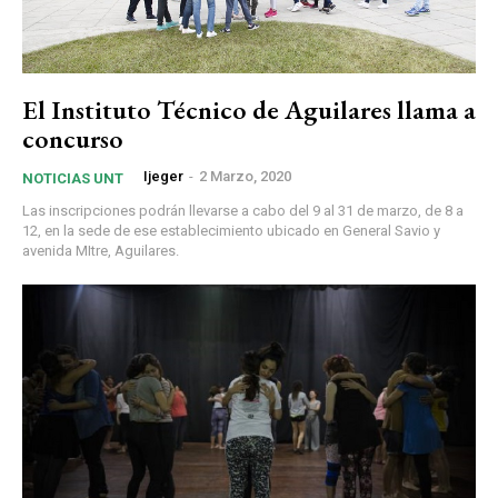
El Instituto Técnico de Aguilares llama a
concurso
Ijeger
-
2 Marzo, 2020
NOTICIAS UNT
Las inscripciones podrán llevarse a cabo del 9 al 31 de marzo, de 8 a
12, en la sede de ese establecimiento ubicado en General Savio y
avenida MItre, Aguilares.